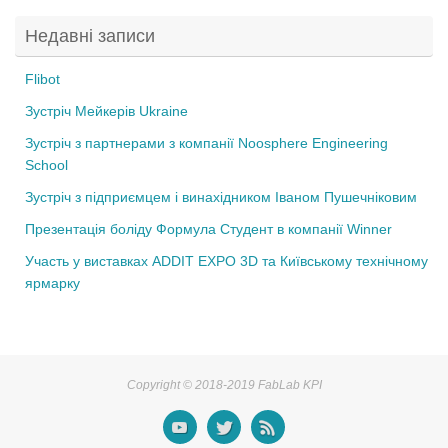
e
er
Недавні записи
b
o
Flibot
o
Зустріч Мейкерів Ukraine
k
Зустріч з партнерами з компанії Noosphere Engineering
School
Зустріч з підприємцем і винахідником Іваном Пушечніковим
Презентація боліду Формула Студент в компанії Winner
Участь у виставках ADDIT EXPO 3D та Київському технічному
ярмарку
Copyright © 2018-2019 FabLab KPI