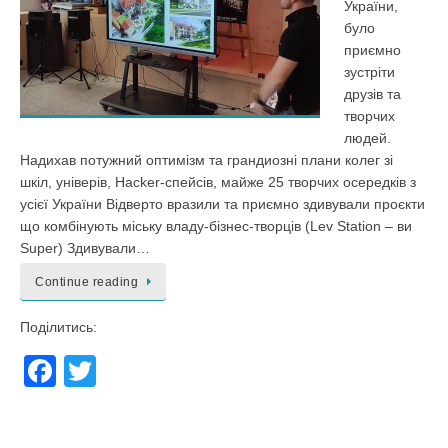
України,
було
приємно
зустріти
друзів та
творчих
людей.
Надихав потужний оптимізм та грандиозні плани колег зі
шкіл, універів, Hacker-спейсів, майже 25 творчих осередків з
усієї України Відверто вразили та приємно здивували проєкти
що комбінують міську владу-бізнес-творців (Lev Station – ви
Super) Здивували…
Continue reading
Поділитись:
F
T
a
wi
c
tt