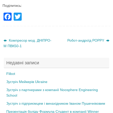
Поділитись:
F
T
a
wi
c
tt
e
er
Компресор мод. ДНІПРО-
Робот-андроїд POPPY
М ПВК50-1
b
o
Недавні записи
o
k
Flibot
Зустріч Мейкерів Ukraine
Зустріч з партнерами з компанії Noosphere Engineering
School
Зустріч з підприємцем і винахідником Іваном Пушечніковим
Презентація боліду Формула Студент в компанії Winner