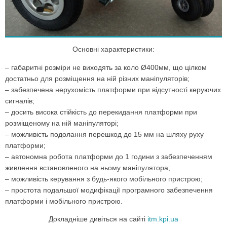
Основні характеристики:
– габаритні розміри не виходять за коло Ø400мм, що цілком
достатньо для розміщення на ній різних маніпуляторів;
– забезпечена нерухомість платформи при відсутності керуючих
сигналів;
– досить висока стійкість до перекидання платформи при
розміщеному на ній маніпуляторі;
– можливість подолання перешкод до 15 мм на шляху руху
платформи;
– автономна робота платформи до 1 години з забезпеченням
живлення встановленого на ньому маніпулятора;
– можливість керування з будь-якого мобільного пристрою;
– простота подальшої модифікації програмного забезпечення
платформи і мобільного пристрою.
Докладніше дивіться на сайті
itm.kpi.ua