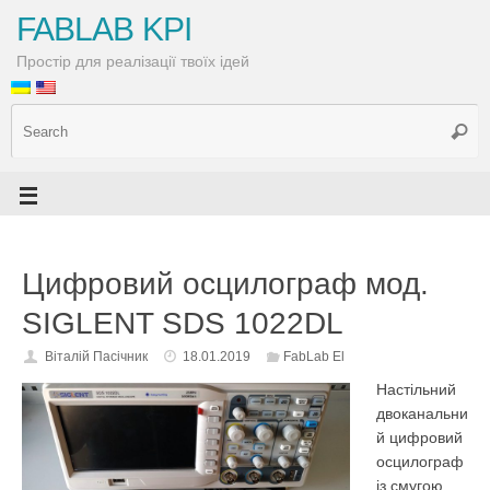
FABLAB KPI
Простір для реалізації твоїх ідей
Цифровий осцилограф мод.
SIGLENT SDS 1022DL
Віталій Пасічник
18.01.2019
FabLab El
Настільний
двоканальни
й цифровий
осцилограф
із смугою