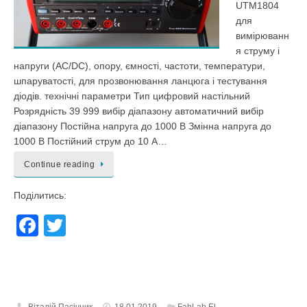
UTM1804
для
вимірюванн
я струму і
напруги (AC/DC), опору, ємності, частоти, температури,
шпаруватості, для прозвонювання ланцюга і тестування
діодів. технічні параметри Тип цифровий настільний
Розрядність 39 999 вибір діапазону автоматичний вибір
діапазону Постійна напруга до 1000 В Змінна напруга до
1000 В Постійний струм до 10 А…
Continue reading
Поділитись:
F
T
a
wi
c
tt
e
er