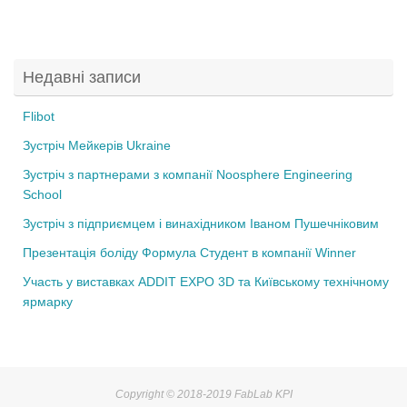
a
wi
c
tt
e
er
Недавні записи
b
o
Flibot
o
Зустріч Мейкерів Ukraine
k
Зустріч з партнерами з компанії Noosphere Engineering
School
Зустріч з підприємцем і винахідником Іваном Пушечніковим
Презентація боліду Формула Студент в компанії Winner
Участь у виставках ADDIT EXPO 3D та Київському технічному
ярмарку
Copyright © 2018-2019 FabLab KPI