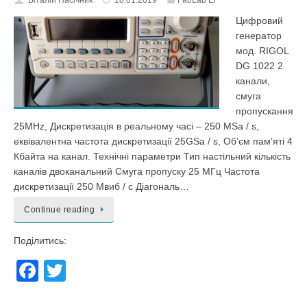
b
Віталій Пасічник
18.01.2019
FabLab El
o
Цифровий
генератор
o
мод. RIGOL
k
DG 1022 2
канали,
смуга
пропускання
25MHz, Дискретизація в реальному часі – 250 MSa / s,
еквівалентна частота дискретизації 25GSa / s, Об’єм пам’яті 4
Кбайта на канал. Технічні параметри Тип настільний кількість
каналів двоканальний Смуга пропуску 25 МГц Частота
дискретизації 250 Мвиб / с Діагональ…
Continue reading
Поділитись:
F
T
a
wi