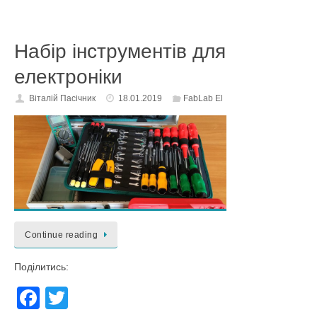
c
tt
e
er
Набір інструментів для
b
o
електроніки
o
Віталій Пасічник
18.01.2019
FabLab El
k
Continue reading
Поділитись:
F
T