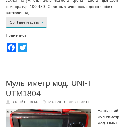
захист, потужність паяльника 50 Вт, фена – 250 Вт, діапазон
температур: 100-480 °С, автоматичне охолодження після
виключення,…
Continue reading
Поділитись:
F
T
a
wi
c
tt
e
er
Мультиметр мод. UNI-T
b
o
UTM1804
o
Віталій Пасічник
18.01.2019
FabLab El
k
Настільний
мультиметр
мод. UNI-T