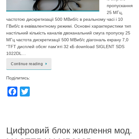
пропускання
25 МГц,
частотою дискретизації 500 МВиб/с в реальному часі і 10
ГВиб/с в еквівалентному режимі. Основні характеристики тип
настільний кількість каналів двоканальний смуга пропуску 25
МГц частота дискретизації 500 МВиб/с діагональ екрану 7,0
“TFT дисплей обсяг пам’яті 32 кБ download SIGLENT SDS
1022DL…
Continue reading
Поділитись:
F
T
a
wi
c
tt
e
er
Цифровий блок живлення мод.
b