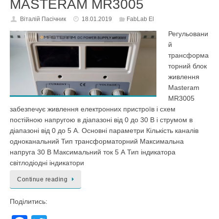
o
MASTERAM MR3005
o
Віталій Пасічник
18.01.2019
FabLab El
k
Регульовани
й
трансформа
торний блок
живлення
Masteram
MR3005
забезпечує живлення електронних пристроїв і схем
постійною напругою в діапазоні від 0 до 30 В і струмом в
діапазоні від 0 до 5 А. Основні параметри Кількість каналів
одноканальний Тип трансформаторний Максимальна
напруга 30 В Максимальний ток 5 А Тип індикатора
світлодіодні індикатори
Continue reading
Поділитись: