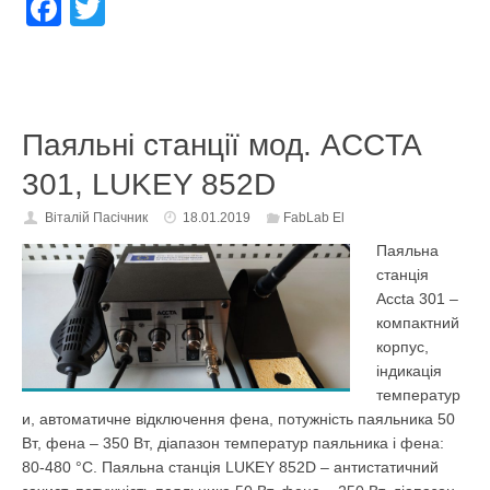
F
T
a
wi
c
tt
e
er
Паяльні станції мод. ACCTA
b
o
301, LUKEY 852D
o
Віталій Пасічник
18.01.2019
FabLab El
k
Паяльна
станція
Accta 301 –
компактний
корпус,
індикація
температур
и, автоматичне відключення фена, потужність паяльника 50
Вт, фена – 350 Вт, діапазон температур паяльника і фена:
80-480 °С. Паяльна станція LUKEY 852D – антистатичний