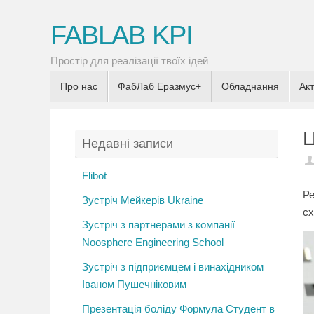
FABLAB KPI
Простір для реалізації твоїх ідей
Про нас
ФабЛаб Еразмус+
Обладнання
Акт
Ц
Недавні записи
Flibot
Ре
Зустріч Мейкерів Ukraine
сх
Зустріч з партнерами з компанії
Noosphere Engineering School
Зустріч з підприємцем і винахідником
Іваном Пушечніковим
Презентація боліду Формула Студент в