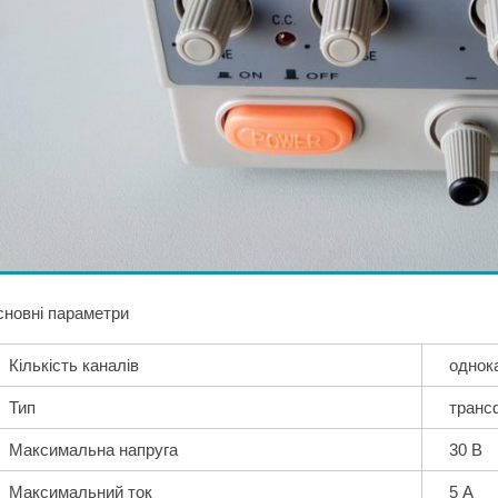
новні параметри
Кількість каналів
однок
Тип
транс
Максимальна напруга
30 В
Максимальний ток
5 А