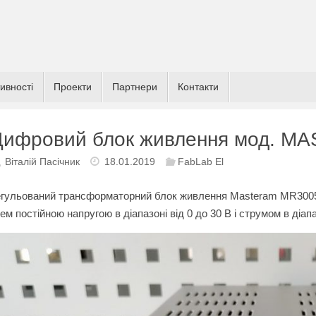
ивності
Проекти
Партнери
Контакти
ифровий блок живлення мод. M
Віталій Пасічник
18.01.2019
FabLab El
гульований трансформаторний блок живлення Masteram MR3005 
ем постійною напругою в діапазоні від 0 до 30 В і струмом в діапаз