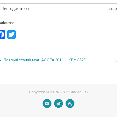
Тип індикатора
світло
ділитись:
F
T
a
wi
c
tt
e
er
Паяльні станції мод. ACCTA 301, LUKEY 852D
Ц
b
o
o
k
Copyright © 2018-2019 FabLab KPI