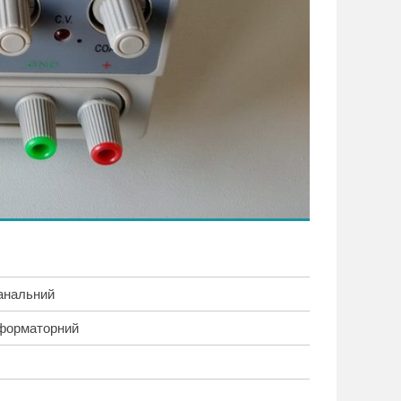
анальний
форматорний