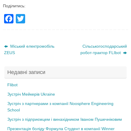
Поділитись:
F
T
a
wi
c
tt
e
er
Міський електромобіль
Сільськогосподарський
ZEUS
робот-трактор FLIbot
b
o
Недавні записи
o
k
Flibot
Зустріч Мейкерів Ukraine
Зустріч з партнерами з компанії Noosphere Engineering
School
Зустріч з підприємцем і винахідником Іваном Пушечніковим
Презентація боліду Формула Студент в компанії Winner