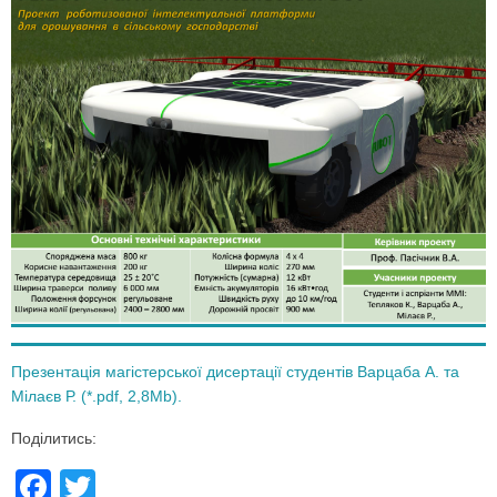
Презентація магістерської дисертації студентів Варцаба А. та
Мілаєв Р. (*.pdf, 2,8Mb).
Поділитись:
F
T