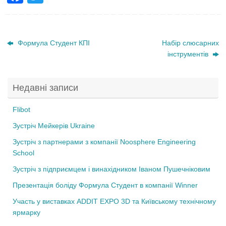
a
wi
c
tt
e
er
Формула Студент КПІ
Набір слюсарних
інструментів
b
o
Недавні записи
o
k
Flibot
Зустріч Мейкерів Ukraine
Зустріч з партнерами з компанії Noosphere Engineering
School
Зустріч з підприємцем і винахідником Іваном Пушечніковим
Презентація боліду Формула Студент в компанії Winner
Участь у виставках ADDIT EXPO 3D та Київському технічному
ярмарку