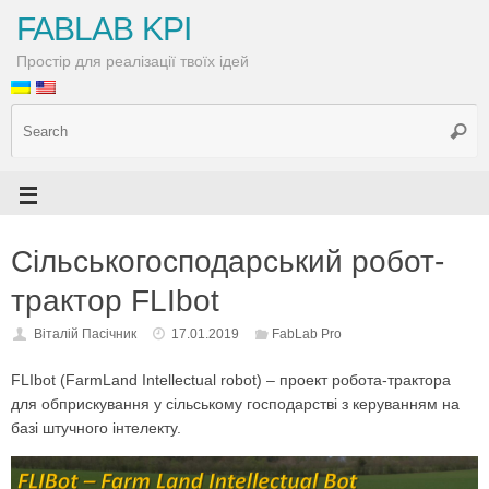
FABLAB KPI
Простір для реалізації твоїх ідей
Сільськогосподарський робот-
трактор FLIbot
Віталій Пасічник
17.01.2019
FabLab Pro
FLIbot (FarmLand Intellectual robot) – проект робота-трактора
для обприскування у сільському господарстві з керуванням на
базі штучного інтелекту.