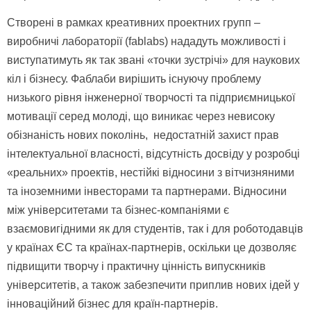
Створені в рамках
креативних
проектних
групп
–
виробничі
лабораторії (fablabs) нададуть можливості
і
виступатимуть як так звані «точки зустрічі» для наукових
кіл і бізнесу. Фаблаби вирішить існуючу проблему
низького рівня інженерної творчості та підприємницької
мотивації серед молоді, що виникає через невисоку
обізнаність нових поколінь, недостатній захист прав
інтелектуальної власності, відсутність досвіду у розробці
«реальних» проектів, нестійкі відносини з вітчизняними
та іноземними інвесторами та партнер
ами
. Відносини
між університетами та бізнес
-компаніями
є
взаємовигідними як для студентів, так і для роботодавців
у країнах ЄС та країнах-партнер
ів
, оскільки це дозволяє
підвищити творчу і практичну цінність випускників
університетів, а також забезпечити приплив нових ідей у
інноваційний бізнес
для країн-партнерів
.