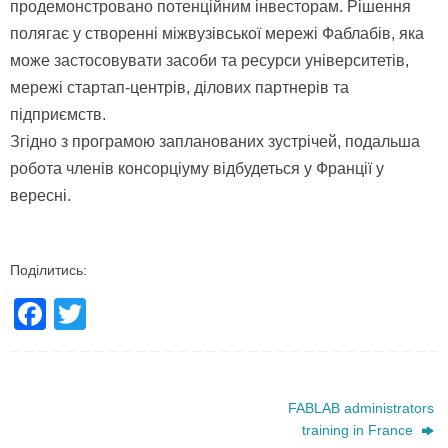
продемонстровано потенційним інвесторам. Рішення
полягає у створенні міжвузівської мережі Фаблабів
, яка
може застосовувати засоби та ресурси університетів,
мережі стартап-центрів, ділових партнерів та
підприємств.
Згідно з програмою запланованих зустрічей, подальша
робота членів консорціуму відбудеться у Франції у
вересні.
Поділитись:
F
T
a
wi
c
tt
e
er
FABLAB administrators
training in France
b