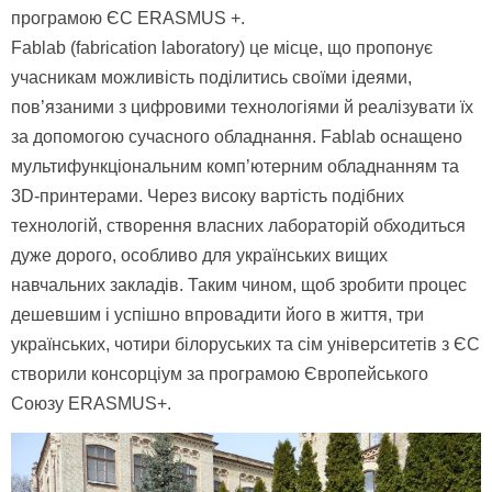
програмою ЄС ERASMUS +.
Fablab (fabrication laboratory) це місце, що пропонує
учасникам можливість поділитись своїми ідеями,
пов’язаними з цифровими технологіями й реалізувати їх
за допомогою сучасного обладнання. Fablab оснащено
мультифункціональним комп’ютерним обладнанням та
3D-принтерами. Через високу вартість подібних
технологій
,
створення власних лабораторій обходиться
дуже дорого, особливо для українських вищих
навчальних закладів. Таким чином, щоб зробити процес
дешевшим і успішно впровадити його в життя, три
українських, чотири білоруських та сім університетів з ЄС
створили консорціум за програмою Європейського
Союзу ERASMUS+.